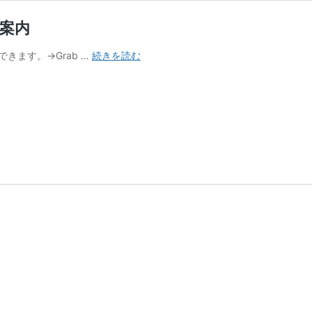
ご案内
【吉
できます。→Grab …
続きを読む
野
家
OPEN】
テ
イ
ク
ア
ウ
ト
の
方
法
を
ご
案
内