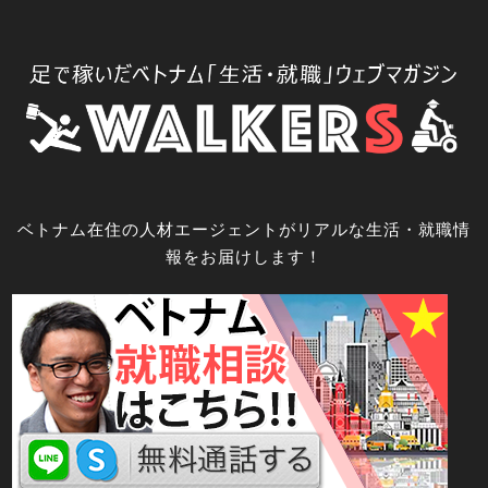
コ
ン
テ
ン
ツ
へ
ス
キ
ベトナム在住の人材エージェントがリアルな生活・就職情
ッ
報をお届けします！
プ