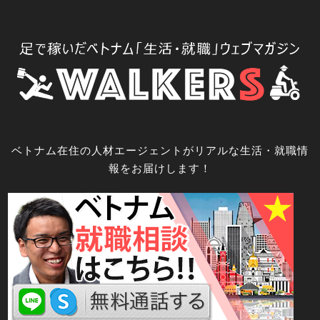
コ
ン
テ
ン
ツ
へ
ス
キ
ベトナム在住の人材エージェントがリアルな生活・就職情
ッ
報をお届けします！
プ