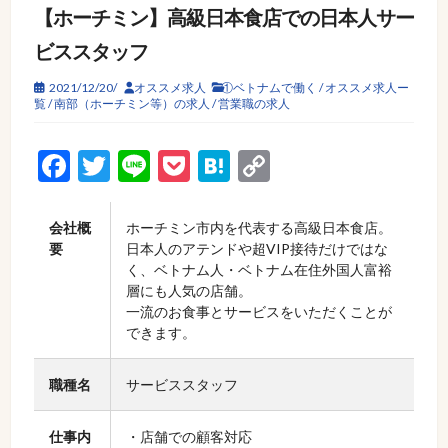
【ホーチミン】高級日本食店での日本人サー
ビススタッフ
2021/12/20/
オススメ求人
①ベトナムで働く
/
オススメ求人ー
覧
/
南部（ホーチミン等）の求人
/
営業職の求人
Facebook
Twitter
Line
Pocket
Hatena
Copy
Link
会社概
ホーチミン市内を代表する高級日本食店。
要
日本人のアテンドや超VIP接待だけではな
く、ベトナム人・ベトナム在住外国人富裕
層にも人気の店舗。
一流のお食事とサービスをいただくことが
できます。
職種名
サービススタッフ
仕事内
・店舗での顧客対応