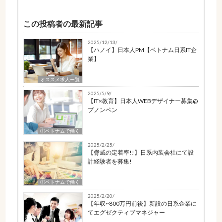
この投稿者の最新記事
2025/12/13/
【ハノイ】日本人PM【ベトナム日系IT企
業】
オススメ求人ー覧
2025/5/9/
【IT×教育】日本人WEBデザイナー募集@
プノンペン
①ベトナムで働く
2025/2/25/
【脅威の定着率!!】日系内装会社にて設
計経験者を募集!
①ベトナムで働く
2025/2/20/
【年収~800万円前後】新設の日系企業に
てエグゼクティブマネジャー