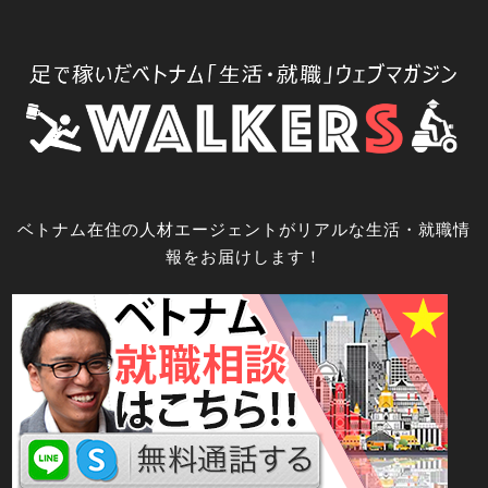
コ
ン
テ
ン
ツ
へ
ス
キ
ベトナム在住の人材エージェントがリアルな生活・就職情
ッ
報をお届けします！
プ