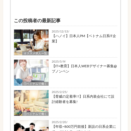
この投稿者の最新記事
2025/12/13/
【ハノイ】日本人PM【ベトナム日系IT企
業】
オススメ求人ー覧
2025/5/9/
【IT×教育】日本人WEBデザイナー募集@
プノンペン
①ベトナムで働く
2025/2/25/
【脅威の定着率!!】日系内装会社にて設
計経験者を募集!
①ベトナムで働く
2025/2/20/
【年収~800万円前後】新設の日系企業に