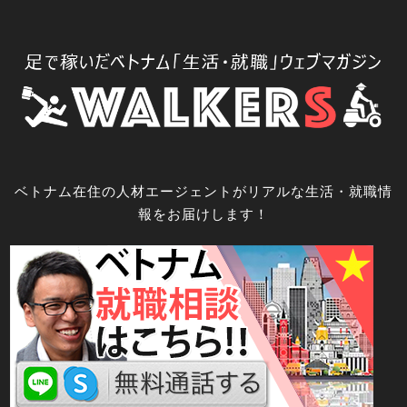
コ
ン
テ
ン
ツ
へ
ス
キ
ベトナム在住の人材エージェントがリアルな生活・就職情
ッ
報をお届けします！
プ