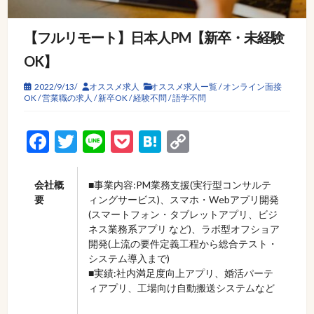
【フルリモート】日本人PM【新卒・未経験
OK】
2022/9/13/
オススメ求人
オススメ求人ー覧
/
オンライン面接
OK
/
営業職の求人
/
新卒OK
/
経験不問
/
語学不問
Facebook
Twitter
Line
Pocket
Hatena
Copy
Link
会社概
■事業内容:PM業務支援(実行型コンサルテ
要
ィングサービス)、スマホ・Webアプリ開発
(スマートフォン・タブレットアプリ、ビジ
ネス業務系アプリ など)、ラボ型オフショア
開発(上流の要件定義工程から総合テスト・
システム導入まで)
■実績:社内満足度向上アプリ、婚活パーテ
ィアプリ、工場向け自動搬送システムなど