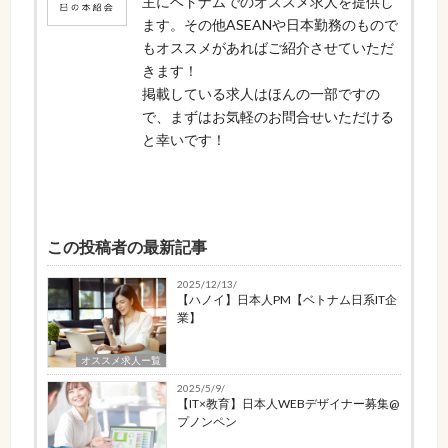
主にベトナムでのオススメ求人を提供し
ます。その他ASEANや日本勤務のもので
もオススメがあればご紹介させていただ
きます！
掲載している求人はほんの一部ですの
で、まずはお気軽のお問合せいただける
と幸いです！
この投稿者の最新記事
2025/12/13/
【ハノイ】日本人PM【ベトナム日系IT企
業】
オススメ求人ー覧
2025/5/9/
【IT×教育】日本人WEBデザイナー募集@
プノンペン