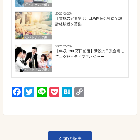
①ベトナムで働く
2025/2/25/
【脅威の定着率!!】日系内装会社にて設
計経験者を募集!
①ベトナムで働く
2025/2/20/
【年収~800万円前後】新設の日系企業に
てエグゼクティブマネジャー
①ベトナムで働く
Facebook
Twitter
Line
Pocket
Hatena
Copy
Link
投
前の記事