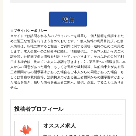
※
プライバシーポリシー
当サイトでは訪問される方のプライバシーを尊重し、個人情報を保護するた
めに適正な管理を行うよう努めております。1. 個人情報の利用目的頂いた個
人情報は、転職に際するご相談・ご質問に関する回答・連絡のために利用致
します。求人企業へのご紹介等に際し、情報提供は、予め本人様からのご承
諾を頂いた範囲で個人情報を利用させていただきます。それ以外の目的で利
用する場合は、改めてご本人に承諾を頂きます。2．第三者への情報提供ご本
人からの同意があった場合、もしくは警察や裁判所等、法的拘束力がある第
三者機関からの開示要求があった場合をご本人からの同意があった場合、も
しくは警察や裁判所等、法的拘束力がある第三者機関からの開示要求があっ
た場合を除き、頂いた情報を第三者に開示、提供、譲渡、することはありま
せん。
投稿者プロフィール
オススメ求人