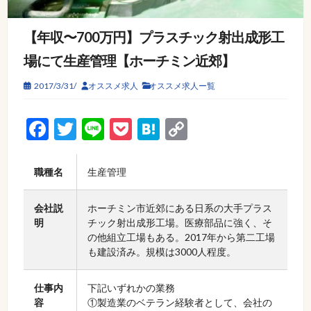
【年収〜700万円】プラスチック射出成形工
場にて生産管理【ホーチミン近郊】
2017/3/31/
オススメ求人
オススメ求人ー覧
Facebook
Twitter
Line
Pocket
Hatena
Copy
Link
職種名
生産管理
会社説
ホーチミン市近郊にある日系の大手プラス
明
チック射出成形工場。医療部品に強く、そ
の他組立工場もある。2017年から第二工場
も建設済み。規模は3000人程度。
仕事内
下記いずれかの業務
容
①製造業のベテラン経験者として、会社の