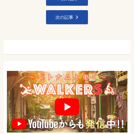
稿
ナ
次の記事
ビ
ゲ
ー
シ
ョ
ン