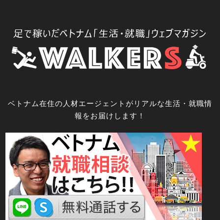
コ
ン
テ
ン
ツ
へ
ス
キ
ベトナム在住の人材エージェントがリアルな生活・就職情
ッ
報をお届けします！
プ