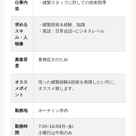
仕事内
・縫製スタッフに対しての技術指導
容
求める
・縫製技術＆経験、知識
スキ
・英語：日常会話~ビジネスレベル
ル・人
物像
募集背
業務拡大のため
景
オスス
培った縫製経験&技術を発揮したい方に、
メポイ
オススメ致します。
ント
勤務地
ホーチミン市内
勤務時
7:30~16:30(月~金)
間
土曜日は午前のみ