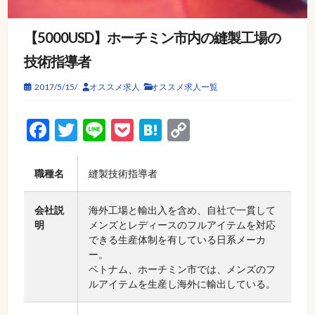
【5000USD】ホーチミン市内の縫製工場の
技術指導者
2017/5/15/
オススメ求人
オススメ求人ー覧
Facebook
Twitter
Line
Pocket
Hatena
Copy
Link
職種名
縫製技術指導者
会社説
海外工場と輸出入を含め、自社で一貫して
明
メンズとレディースのフルアイテムを対応
できる生産体制を有している日系メーカ
ー。
ベトナム、ホーチミン市では、メンズのフ
ルアイテムを生産し海外に輸出している。