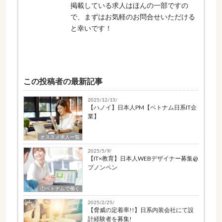
掲載している求人はほんの一部ですの
で、まずはお気軽のお問合せいただける
と幸いです！
この投稿者の最新記事
2025/12/13/
【ハノイ】日本人PM【ベトナム日系IT企
業】
オススメ求人ー覧
2025/5/9/
【IT×教育】日本人WEBデザイナー募集@
プノンペン
①ベトナムで働く
2025/2/25/
【脅威の定着率!!】日系内装会社にて設
計経験者を募集!