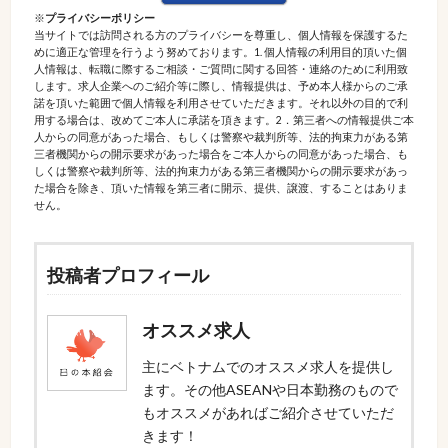
※
プライバシーポリシー
当サイトでは訪問される方のプライバシーを尊重し、個人情報を保護するた
めに適正な管理を行うよう努めております。1. 個人情報の利用目的頂いた個
人情報は、転職に際するご相談・ご質問に関する回答・連絡のために利用致
します。求人企業へのご紹介等に際し、情報提供は、予め本人様からのご承
諾を頂いた範囲で個人情報を利用させていただきます。それ以外の目的で利
用する場合は、改めてご本人に承諾を頂きます。2．第三者への情報提供ご本
人からの同意があった場合、もしくは警察や裁判所等、法的拘束力がある第
三者機関からの開示要求があった場合をご本人からの同意があった場合、も
しくは警察や裁判所等、法的拘束力がある第三者機関からの開示要求があっ
た場合を除き、頂いた情報を第三者に開示、提供、譲渡、することはありま
せん。
投稿者プロフィール
オススメ求人
主にベトナムでのオススメ求人を提供し
ます。その他ASEANや日本勤務のもので
もオススメがあればご紹介させていただ
きます！