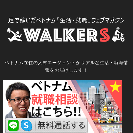
コ
ン
テ
ン
ツ
へ
ス
キ
ベトナム在住の人材エージェントがリアルな生活・就職情
ッ
報をお届けします！
プ