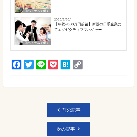
①ベトナムで働く
2025/2/20/
【年収~800万円前後】新設の日系企業に
てエグゼクティブマネジャー
①ベトナムで働く
Facebook
Twitter
Line
Pocket
Hatena
Copy
Link
投
前の記事
稿
ナ
次の記事
ビ