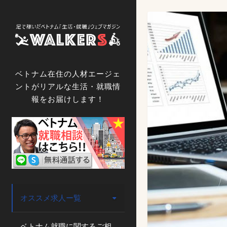
コ
ン
テ
ン
ツ
へ
ベトナム在住の人材エージェ
ス
ントがリアルな生活・就職情
キ
報をお届けします！
ッ
プ
オススメ求人ー覧
ベトナム就職に関するご相