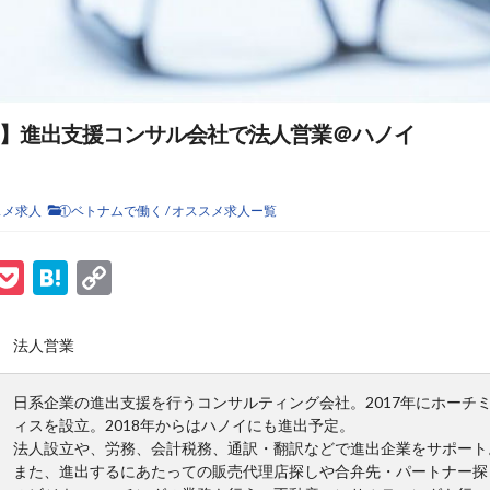
】進出支援コンサル会社で法人営業＠ハノイ
スメ求人
①ベトナムで働く
/
オススメ求人ー覧
ook
tter
ine
Pocket
Hatena
Copy
Link
法人営業
日系企業の進出支援を行うコンサルティング会社。2017年にホーチ
ィスを設立。2018年からはハノイにも進出予定。
法人設立や、労務、会計税務、通訳・翻訳などで進出企業をサポート
また、進出するにあたっての販売代理店探しや合弁先・パートナー探