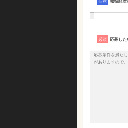
任意
職務経歴
必須
応募した