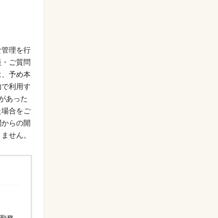
な管理を行
談・ご質問
は、予め本
的で利用す
があった
た場合をご
関からの開
りません。
本勤務