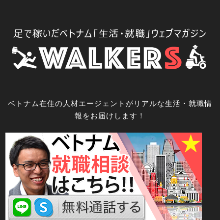
コ
ン
テ
ン
ツ
へ
ス
キ
ベトナム在住の人材エージェントがリアルな生活・就職情
ッ
報をお届けします！
プ