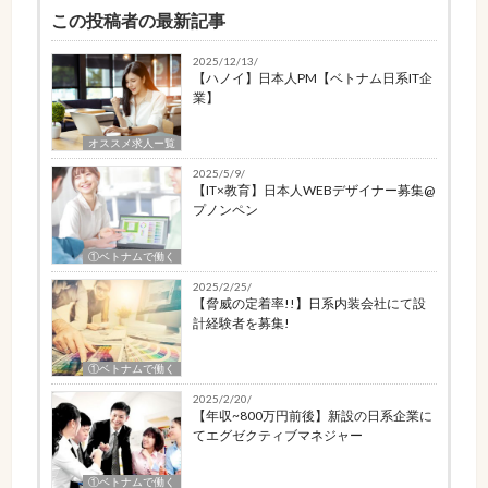
この投稿者の最新記事
2025/12/13/
【ハノイ】日本人PM【ベトナム日系IT企
業】
オススメ求人ー覧
2025/5/9/
【IT×教育】日本人WEBデザイナー募集@
プノンペン
①ベトナムで働く
2025/2/25/
【脅威の定着率!!】日系内装会社にて設
計経験者を募集!
①ベトナムで働く
2025/2/20/
【年収~800万円前後】新設の日系企業に
てエグゼクティブマネジャー
①ベトナムで働く