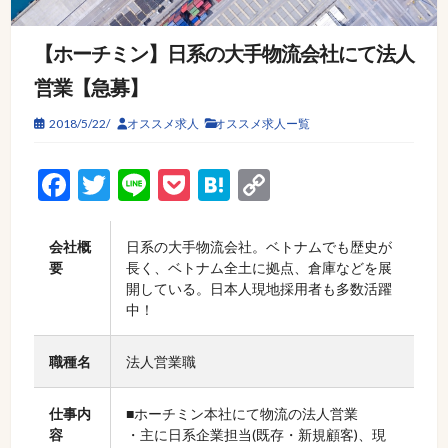
【ホーチミン】日系の大手物流会社にて法人
営業【急募】
2018/5/22/
オススメ求人
オススメ求人ー覧
Facebook
Twitter
Line
Pocket
Hatena
Copy
Link
会社概
日系の大手物流会社。ベトナムでも歴史が
要
長く、ベトナム全土に拠点、倉庫などを展
開している。日本人現地採用者も多数活躍
中！
職種名
法人営業職
仕事内
■ホーチミン本社にて物流の法人営業
容
・主に日系企業担当(既存・新規顧客)、現