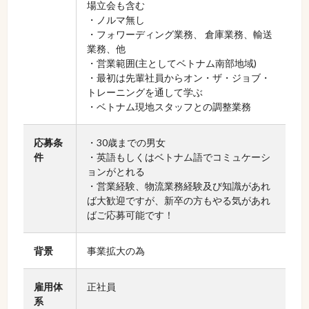
場立会も含む
・ノルマ無し
・フォワーディング業務、 倉庫業務、輸送
業務、他
・営業範囲(主としてベトナム南部地域)
・最初は先輩社員からオン・ザ・ジョブ・
トレーニングを通して学ぶ
・ベトナム現地スタッフとの調整業務
応募条
・30歳までの男女
件
・英語もしくはベトナム語でコミュケーシ
ョンがとれる
・営業経験、物流業務経験及び知識があれ
ば大歓迎ですが、新卒の方もやる気があれ
ばご応募可能です！
背景
事業拡大の為
雇用体
正社員
系