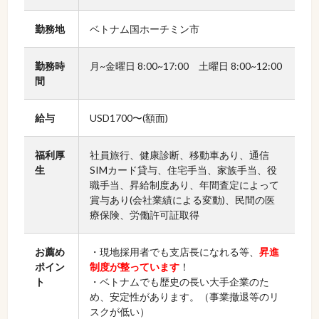
勤務地
ベトナム国ホーチミン市
勤務時
月~金曜日 8:00~17:00 土曜日 8:00~12:00
間
給与
USD1700〜(額面)
福利厚
社員旅行、健康診断、移動車あり、通信
生
SIMカード貸与、住宅手当、家族手当、役
職手当、昇給制度あり、年間査定によって
賞与あり(会社業績による変動)、民間の医
療保険、労働許可証取得
お薦め
・現地採用者でも支店長になれる等、
昇進
ポイン
制度が整っています
！
ト
・ベトナムでも歴史の長い大手企業のた
め、安定性があります。（事業撤退等のリ
スクが低い）