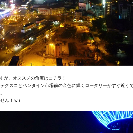
ますが、オススメの角度はコチラ！
ビテクスコとベンタイン市場前の金色に輝くロータリーがすぐ近く
す。
ません！ｗ）