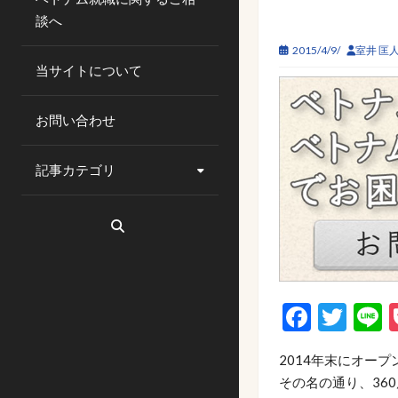
談へ
2015/4/9/
室井 匡
当サイトについて
お問い合わせ
記事カテゴリ
Faceb
Twi
L
2014年末にオー
その名の通り、36