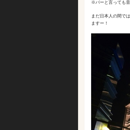
※バーと言っても
まだ日本人の間で
ますー！