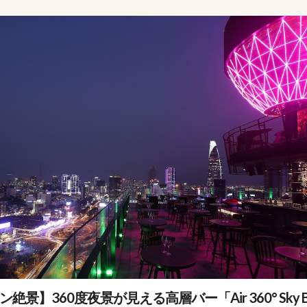
景】360度夜景が見える高層バー「Air 360° Sky B