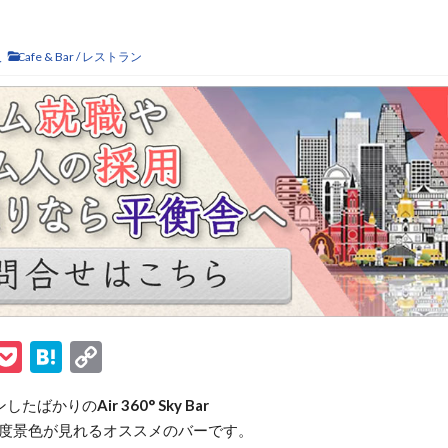
人
Cafe & Bar
/
レストラン
ook
tter
ine
Pocket
Hatena
Copy
Link
プンしたばかりの
Air 360° Sky Bar
0度景色が見れるオススメのバーです。