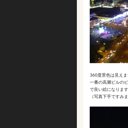
360度景色は見え
一番の高層ビルの
で良い絵になりま
（写真下手ですみ