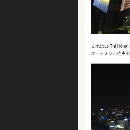
立地はLe Thi Hon
ホーチミン市内中心