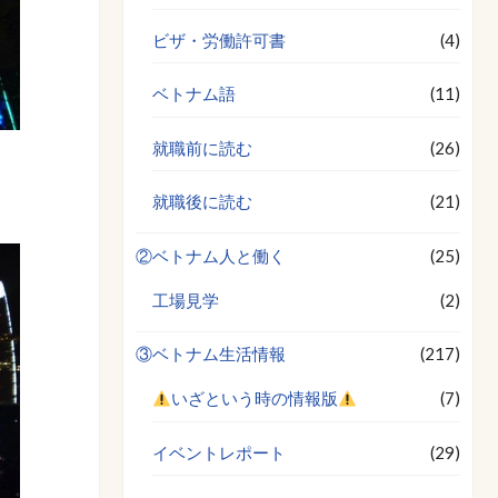
ビザ・労働許可書
(4)
ベトナム語
(11)
就職前に読む
(26)
就職後に読む
(21)
②ベトナム人と働く
(25)
工場見学
(2)
③ベトナム生活情報
(217)
いざという時の情報版
(7)
イベントレポート
(29)