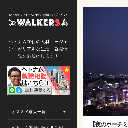
コ
ン
テ
ン
ツ
へ
ベトナム在住の人材エージェ
ス
ントがリアルな生活・就職情
キ
報をお届けします！
ッ
プ
オススメ求人ー覧
【夜のホーチミン絶
ベトナム就職に関するご相