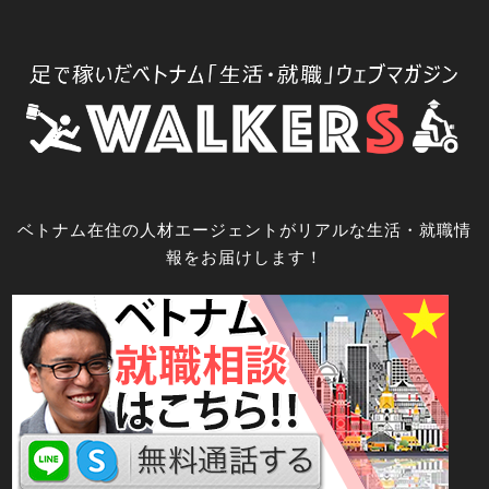
コ
ン
テ
ン
ツ
へ
ス
キ
ベトナム在住の人材エージェントがリアルな生活・就職情
ッ
報をお届けします！
プ