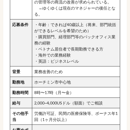
の管理等の商流の改善が求められている。
→ゆくゆくは現在のマネジャーの後任とな
る。
応募条件
・年齢：できれば40歳以上（将来、部門統括
ができるレベルを希望のため）
・購買部門、経理部門等のバックオフィス業
務の経験
・ベトナム居住者で長期勤務できる方
・海外での業務経験
・英語：ビジネスレベル
背景
業務改善のため
勤務地
ホーチミン市中心地
勤務時間
8時〜17時（月〜金）
給与
2,000~4,000USドル（額面）でご相談
その他手
労働許可証、民間の医療保険等、ボーナス年1
当
回（1ヶ月分以上）
お薦めポ