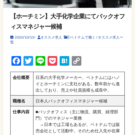
【ホーチミン】大手化学企業にてバックオフ
ィスマネジャー候補
2020/10/13/
オススメ求人
①ベトナムで働く
/
オススメ求人ー
覧
Facebook
Twitter
Line
Pocket
Hatena
Copy
Link
会社概要
日系の大手化学メーカー、ベトナムにはハノ
イとホーチミンに支社がある。数年前から進
出しており、売上や社員規模も成長中。
職種名
日本人バックオフィスマネジャー候補
仕事内容
■バックオフィス（主に物流、購買、経理部
門）でのマネジャー業務
→日本では工場もあるが、ベトナムでは販
売会社として活動中。そのため仕入先や在庫