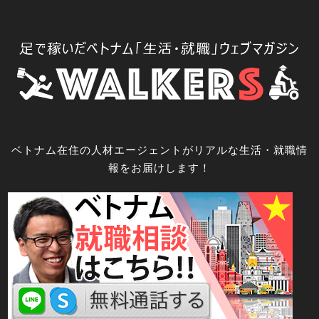
コ
ン
テ
ン
ツ
へ
ス
キ
ベトナム在住の人材エージェントがリアルな生活・就職情
ッ
報をお届けします！
プ