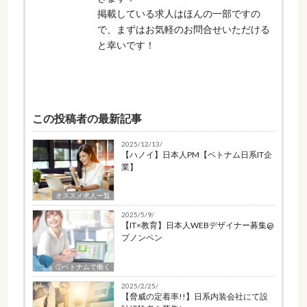
掲載している求人はほんの一部ですの
で、まずはお気軽のお問合せいただける
と幸いです！
この投稿者の最新記事
2025/12/13/
【ハノイ】日本人PM【ベトナム日系IT企
業】
オススメ求人ー覧
2025/5/9/
【IT×教育】日本人WEBデザイナー募集@
プノンペン
①ベトナムで働く
2025/2/25/
【脅威の定着率!!】日系内装会社にて設