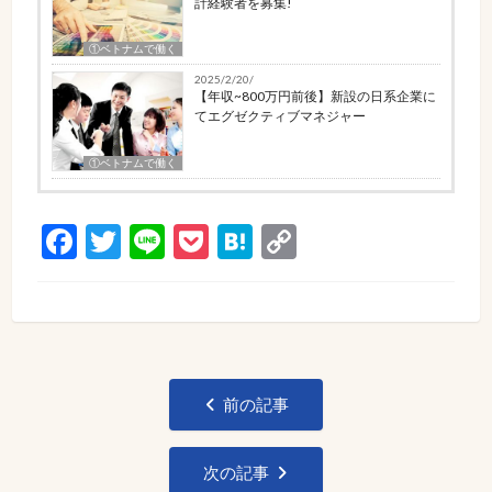
計経験者を募集!
①ベトナムで働く
2025/2/20/
【年収~800万円前後】新設の日系企業に
てエグゼクティブマネジャー
①ベトナムで働く
Facebook
Twitter
Line
Pocket
Hatena
Copy
Link
投
前の記事
稿
ナ
次の記事