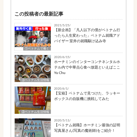
この投稿者の最新記事
2021/5/25/
【新企画】「凡人以下の僕がベトナム行
ったら人生変わった」ベトナム就職アド
バイザー 室井の就職駆け込み寺
①ベトナムで働く
2020/6/15/
ホーチミンのインターコンチネンタルホ
テル内で中華点心食べ放題といえばここ
Yu Chu
③ベトナム生活情報
2020/6/1/
【宝箱】ベトナムで見つけた、ラッキー
ボックスの自販機に挑戦してみた
③ベトナム生活情報
2020/5/11/
【ベトナム就職】ホーチミン最強の証明
写真屋さん(写真の魔術師)をご紹介！