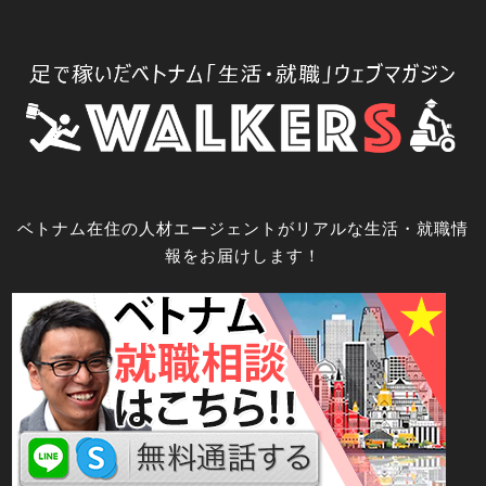
コ
ン
テ
ン
ツ
へ
ス
キ
ベトナム在住の人材エージェントがリアルな生活・就職情
ッ
報をお届けします！
プ