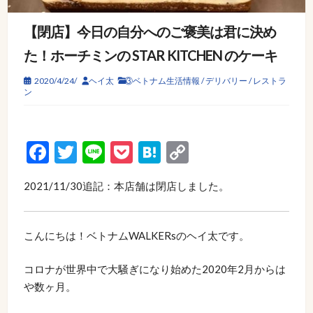
【閉店】今日の自分へのご褒美は君に決め
た！ホーチミンの STAR KITCHEN のケーキ
2020/4/24/
ヘイ太
③ベトナム生活情報
/
デリバリー
/
レストラ
ン
Facebook
Twitter
Line
Pocket
Hatena
Copy
Link
2021/11/30追記：本店舗は閉店しました。
こんにちは！ベトナムWALKERsのヘイ太です。
コロナが世界中で大騒ぎになり始めた2020年2月からは
や数ヶ月。