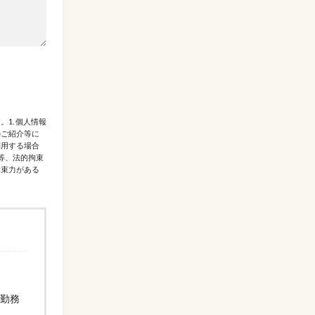
1. 個人情報
のご紹介等に
利用する場合
等、法的拘束
拘束力がある
本勤務