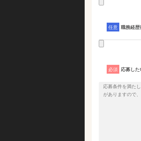
任意
職務経歴
必須
応募した