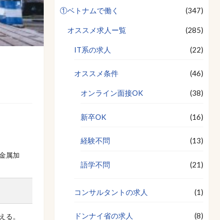
①ベトナムで働く
(347)
オススメ求人ー覧
(285)
IT系の求人
(22)
オススメ条件
(46)
オンライン面接OK
(38)
新卒OK
(16)
経験不問
(13)
金属加
語学不問
(21)
コンサルタントの求人
(1)
ドンナイ省の求人
(8)
える。