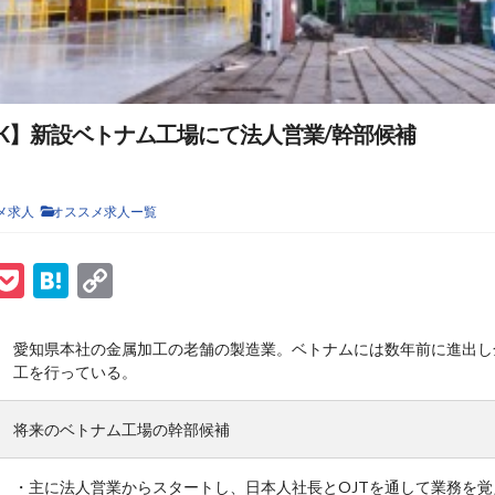
K】新設ベトナム工場にて法人営業/幹部候補
メ求人
オススメ求人ー覧
ook
tter
ine
Pocket
Hatena
Copy
Link
愛知県本社の金属加工の老舗の製造業。ベトナムには数年前に進出し
工を行っている。
将来のベトナム工場の幹部候補
・主に法人営業からスタートし、日本人社長とOJTを通して業務を覚