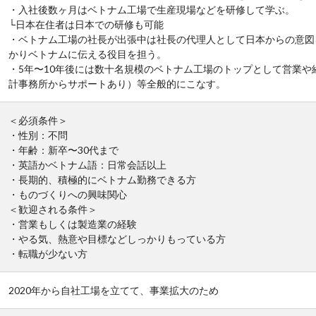
・入社後数ヶ月はベトナム工場で生産現場などを研修して学ぶ。
└日本在住者は日本での研修も可能
・ベトナム工場の社長が出張中は社長の代理人として日本からの意図
かりベトナムに伝える役目を担う。
・5年〜10年後には数十名規模のベトナム工場のトップとして営業や
計事務所からサポートあり）等全般的にこなす。
＜必須条件＞
・性別：不問
・年齢：新卒〜30代まで
・英語かベトナム語：日常会話以上
・長期的、積極的にベトナム勤務できる方
・ものづくりへの興味関心
＜歓迎される条件＞
・営業もしくは製造業の経験
・やる気、熱意や目標などしっかりもっている方
・転職が少ない方
2020年から自社工場を立てて、事業拡大のため