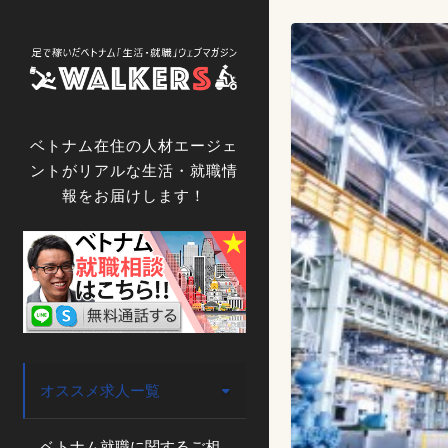
コ
ン
テ
ン
ツ
へ
ベトナム在住の人材エージェ
ス
ントがリアルな生活・就職情
キ
報をお届けします！
ッ
プ
オススメ求人ー覧
ベトナム就職に関するご相