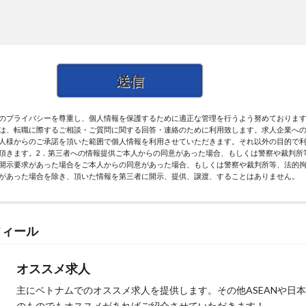
のプライバシーを尊重し、個人情報を保護するために適正な管理を行うよう努めております。
は、転職に際するご相談・ご質問に関する回答・連絡のために利用致します。求人企業へ
人様からのご承諾を頂いた範囲で個人情報を利用させていただきます。それ以外の目的で
頂きます。2．第三者への情報提供ご本人からの同意があった場合、もしくは警察や裁判所
開示要求があった場合をご本人からの同意があった場合、もしくは警察や裁判所等、法的
があった場合を除き、頂いた情報を第三者に開示、提供、譲渡、することはありません。
フィール
オススメ求人
主にベトナムでのオススメ求人を提供します。その他ASEANや日
のものでもオススメがあればご紹介させていただきます！