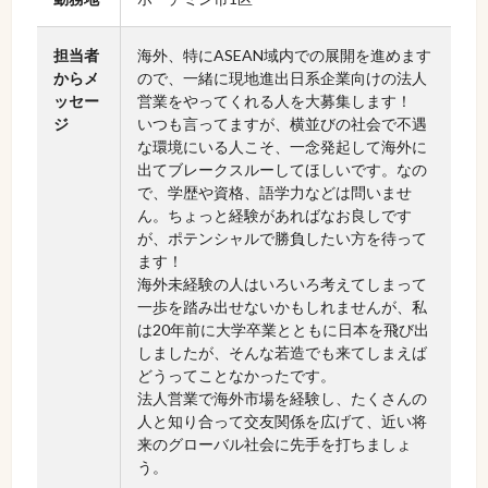
担当者
海外、特にASEAN域内での展開を進めます
からメ
ので、一緒に現地進出日系企業向けの法人
ッセー
営業をやってくれる人を大募集します！
ジ
いつも言ってますが、横並びの社会で不遇
な環境にいる人こそ、一念発起して海外に
出てブレークスルーしてほしいです。なの
で、学歴や資格、語学力などは問いませ
ん。ちょっと経験があればなお良しです
が、ポテンシャルで勝負したい方を待って
ます！
海外未経験の人はいろいろ考えてしまって
一歩を踏み出せないかもしれませんが、私
は20年前に大学卒業とともに日本を飛び出
しましたが、そんな若造でも来てしまえば
どうってことなかったです。
法人営業で海外市場を経験し、たくさんの
人と知り合って交友関係を広げて、近い将
来のグローバル社会に先手を打ちましょ
う。