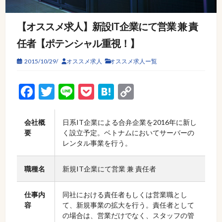
【オススメ求人】新設IT企業にて営業 兼 責
任者【ポテンシャル重視！】
2015/10/29/
オススメ求人
オススメ求人ー覧
Facebook
Twitter
Line
Pocket
Hatena
Copy
Link
会社概
日系IT企業による合弁企業を2016年に新し
要
く設立予定。ベトナムにおいてサーバーの
レンタル事業を行う。
職種名
新規IT企業にて営業 兼 責任者
仕事内
同社における責任者もしくは営業職とし
容
て、新規事業の拡大を行う。責任者として
の場合は、営業だけでなく、スタッフの管