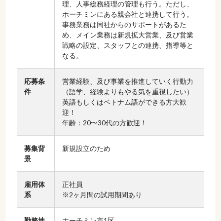
理、人事総務経理の管理も行う。ただし、
ホーチミンにある親会社と連携して行う。
事務業務は同社からのサポートがあるた
め、メイン業務は新規拡大営業、及び営業
戦略の設定、スタッフとの連携、指導等と
なる。
応募条
営業経験、及び事業を推進していく行動力
件
（語学、経験よりもやる気を重視したい）
英語もしくはベトナム語ができる方大歓
迎！
年齢：20〜30代の方歓迎！
募集背
新規設立のため
景
雇用体
正社員
系
※2ヶ月間の試用期間あり
勤務地
ホーチミン市1区