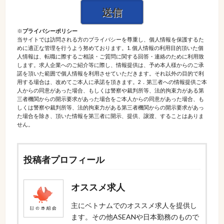
※
プライバシーポリシー
当サイトでは訪問される方のプライバシーを尊重し、個人情報を保護するた
めに適正な管理を行うよう努めております。1. 個人情報の利用目的頂いた個
人情報は、転職に際するご相談・ご質問に関する回答・連絡のために利用致
します。求人企業へのご紹介等に際し、情報提供は、予め本人様からのご承
諾を頂いた範囲で個人情報を利用させていただきます。それ以外の目的で利
用する場合は、改めてご本人に承諾を頂きます。2．第三者への情報提供ご本
人からの同意があった場合、もしくは警察や裁判所等、法的拘束力がある第
三者機関からの開示要求があった場合をご本人からの同意があった場合、も
しくは警察や裁判所等、法的拘束力がある第三者機関からの開示要求があっ
た場合を除き、頂いた情報を第三者に開示、提供、譲渡、することはありま
せん。
投稿者プロフィール
オススメ求人
主にベトナムでのオススメ求人を提供し
ます。その他ASEANや日本勤務のもので