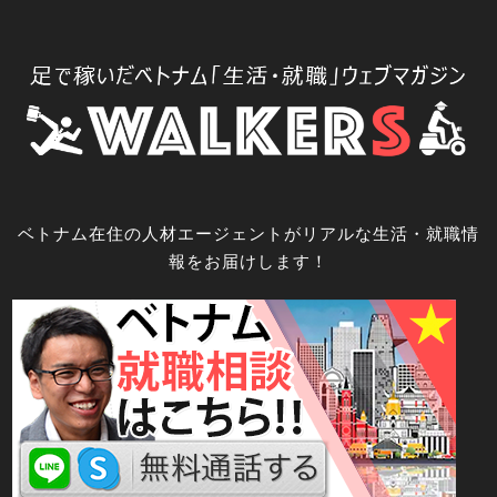
コ
ン
テ
ン
ツ
へ
ス
キ
ベトナム在住の人材エージェントがリアルな生活・就職情
ッ
報をお届けします！
プ