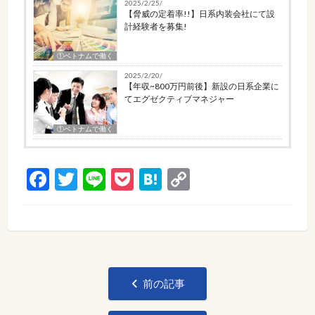
2025/2/25/
【脅威の定着率!!】日系内装会社にて設
計経験者を募集!
①ベトナムで働く
2025/2/20/
【年収~800万円前後】新設の日系企業に
てエグゼクティブマネジャー
①ベトナムで働く
Facebook
Twitter
Line
Pocket
Hatena
Copy
Link
投
前の記事
稿