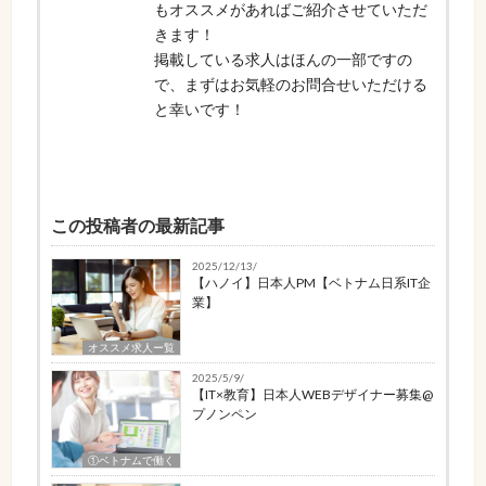
もオススメがあればご紹介させていただ
きます！
掲載している求人はほんの一部ですの
で、まずはお気軽のお問合せいただける
と幸いです！
この投稿者の最新記事
2025/12/13/
【ハノイ】日本人PM【ベトナム日系IT企
業】
オススメ求人ー覧
2025/5/9/
【IT×教育】日本人WEBデザイナー募集@
プノンペン
①ベトナムで働く