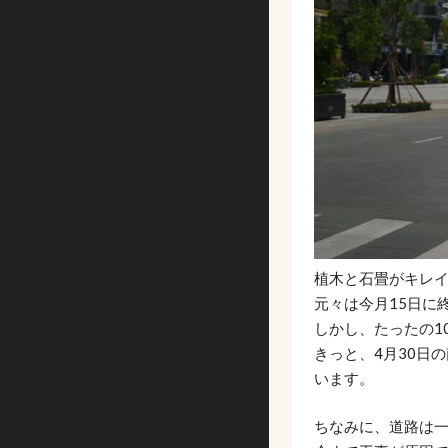
植木と石畳がキレ
元々は今月15日に
しかし、たったの1
きっと、4月30日の
います。
ちなみに、道路は一