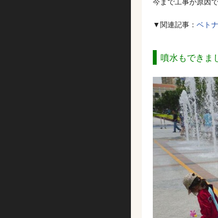
今まで工事が原因で
▼関連記事：
ベト
噴水もできま