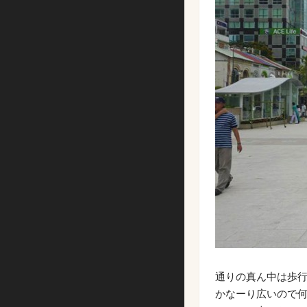
通りの真ん中は歩
かなーり広いので