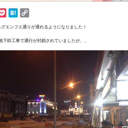
ook
tter
ine
Pocket
Hatena
Copy
Link
日からグエンフエ通りが通れるようになりました！
らは地下鉄工事で通行が封鎖されていましたが、、