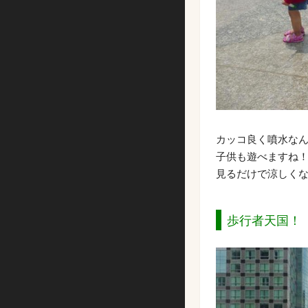
カッコ良く噴水な
子供も遊べますね
見るだけで涼しく
歩行者天国！