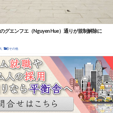
グエンフエ（Nguyen Hue）通りが規制解除に
人
⑥その他