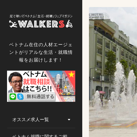
コ
ン
テ
ン
ツ
へ
ベトナム在住の人材エージェ
ス
ントがリアルな生活・就職情
キ
報をお届けします！
ッ
プ
オススメ求人ー覧
ベトナム就職に関するご相