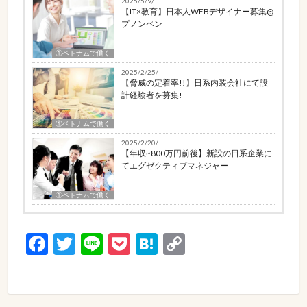
2025/5/9/
【IT×教育】日本人WEBデザイナー募集@
プノンペン
①ベトナムで働く
2025/2/25/
【脅威の定着率!!】日系内装会社にて設
計経験者を募集!
①ベトナムで働く
2025/2/20/
【年収~800万円前後】新設の日系企業に
てエグゼクティブマネジャー
①ベトナムで働く
Facebook
Twitter
Line
Pocket
Hatena
Copy
Link