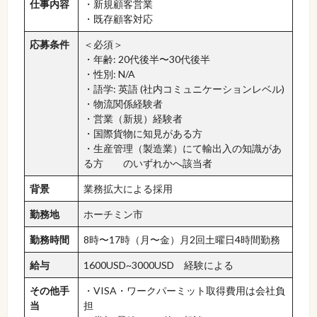
仕事内容
・新規顧客営業
・既存顧客対応
応募条件
＜必須＞
・年齢: 20代後半〜30代後半
・性別: N/A
・語学: 英語 (社内コミュニケーションレベル)
・物流関係経験者
・営業（新規）経験者
・国際貨物に知見がある方
・生産管理（製造業）にて輸出入の知識があ
る方 のいずれかへ該当者
背景
業務拡大による採用
勤務地
ホーチミン市
勤務時間
8時〜17時（月〜金）月2回土曜日4時間勤務
給与
1600USD~3000USD 経験による
その他手
・VISA・ワークパーミット取得費用は会社負
当
担