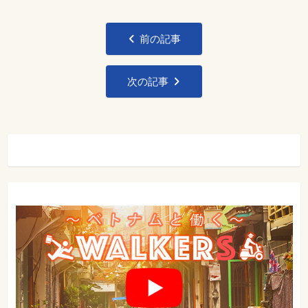
投
前の記事
稿
ナ
次の記事
ビ
ゲ
ー
シ
ョ
ン