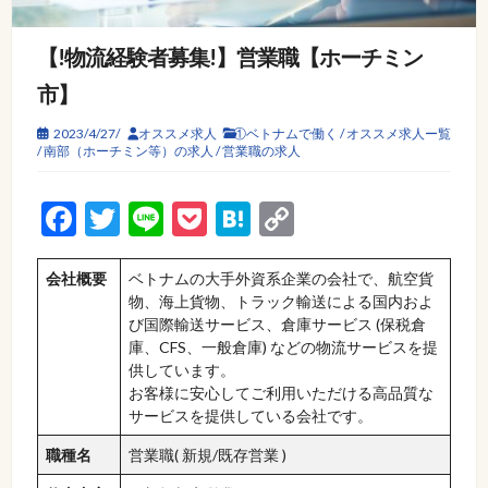
【!物流経験者募集!】営業職【ホーチミン
市】
2023/4/27/
オススメ求人
①ベトナムで働く
/
オススメ求人ー覧
/
南部（ホーチミン等）の求人
/
営業職の求人
Facebook
Twitter
Line
Pocket
Hatena
Copy
Link
会社概要
ベトナムの大手外資系企業の会社で、航空貨
物、海上貨物、トラック輸送による国内およ
び国際輸送サービス、倉庫サービス (保税倉
庫、CFS、一般倉庫) などの物流サービスを提
供しています。
お客様に安心してご利用いただける高品質な
サービスを提供している会社です。
職種名
営業職( 新規/既存営業 )