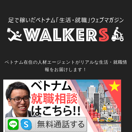
コ
ン
テ
ン
ツ
へ
ス
キ
ベトナム在住の人材エージェントがリアルな生活・就職情
ッ
報をお届けします！
プ