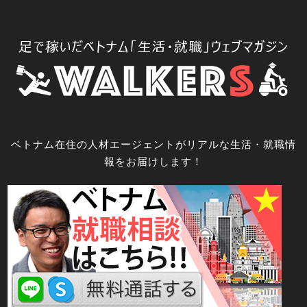
コ
ン
テ
ン
ツ
へ
ス
キ
ベトナム在住の人材エージェントがリアルな生活・就職情
ッ
報をお届けします！
プ