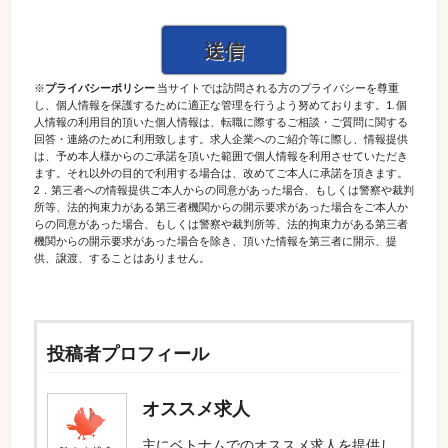
※
プライバシーポリシー
当サイトでは訪問される方のプライバシーを尊重
し、個人情報を保護するために適正な管理を行うよう努めております。1. 個
人情報の利用目的頂いた個人情報は、転職に際するご相談・ご質問に関する
回答・連絡のために利用致します。求人企業へのご紹介等に際し、情報提供
は、予め本人様からのご承諾を頂いた範囲で個人情報を利用させていただき
ます。それ以外の目的で利用する場合は、改めてご本人に承諾を頂きます。
2．第三者への情報提供ご本人からの同意があった場合、もしくは警察や裁判
所等、法的拘束力がある第三者機関からの開示要求があった場合をご本人か
らの同意があった場合、もしくは警察や裁判所等、法的拘束力がある第三者
機関からの開示要求があった場合を除き、頂いた情報を第三者に開示、提
供、譲渡、することはありません。
投稿者プロフィール
オススメ求人
主にベトナムでのオススメ求人を提供し