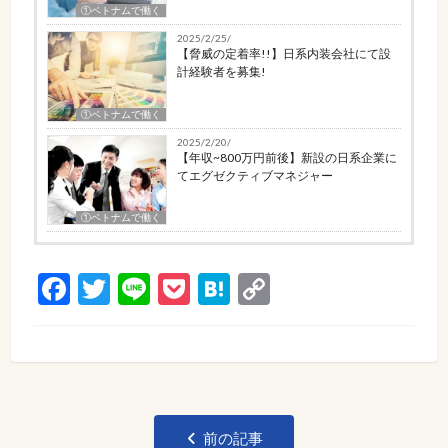
①ベトナムで働く
2025/2/25/
【脅威の定着率!!】日系内装会社にて設
計経験者を募集!
①ベトナムで働く
2025/2/20/
【年収~800万円前後】新設の日系企業に
てエグゼクティブマネジャー
①ベトナムで働く
Facebook
Twitter
Line
Pocket
Hatena
Copy
Link
投
前の記事