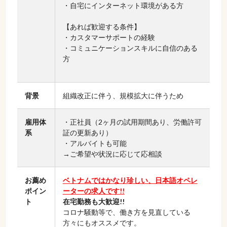
・自宅にインターネット環境がある方
【あれば歓迎する条件】
・カスタマーサポートの経験
・コミュニケーションスキルに自信のある
方
背景
組織改正に伴う、規模拡大に伴うため
雇用体
・正社員（2ヶ月の試用期間あり、労働許可
系
証の更新あり）
・アルバイトも可能
→ご希望や状況に応じて応相談
お薦め
ベトナムではかなり珍しい、日本語オペレ
ポイン
ーターの求人です!!
ト
在宅勤務も大歓迎!!
コロナ騒動等で、働き方を見直している
方々にもオススメです。