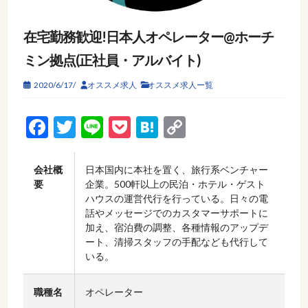
在宅勤務歓迎!日本人オペレーター@ホーチ
ミン拠点(正社員・アルバイト)
2020/6/17/
オススメ求人
オススメ求人ー覧
Facebook
Twitter
Line
Pocket
Hatena
Copy
Link
会社概
日本国内に本社を置く、旅行系ベンチャー
要
企業。500軒以上の民泊・ホテル・ゲスト
ハウスの運営代行を行っている。日々の電
話やメッセージでのカスタマーサポートに
加え、宿泊費の調整、各種情報のアップデ
ート、清掃スタッフの手配なども代行して
いる。
職種名
オペレーター