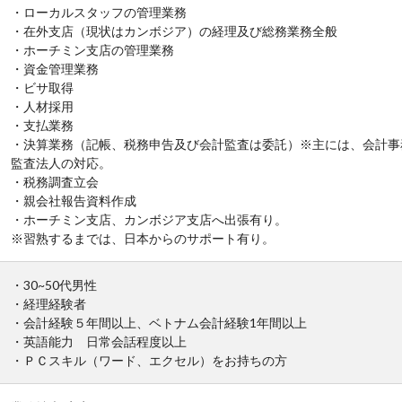
・ローカルスタッフの管理業務
・在外支店（現状はカンボジア）の経理及び総務業務全般
・ホーチミン支店の管理業務
・資金管理業務
・ビサ取得
・人材採用
・支払業務
・決算業務（記帳、税務申告及び会計監査は委託）※主には、会計事
監査法人の対応。
・税務調査立会
・親会社報告資料作成
・ホーチミン支店、カンボジア支店へ出張有り。
※習熟するまでは、日本からのサポート有り。
・30~50代男性
・経理経験者
・会計経験５年間以上、ベトナム会計経験1年間以上
・英語能力 日常会話程度以上
・ＰＣスキル（ワード、エクセル）をお持ちの方