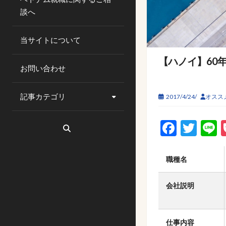
談へ
当サイトについて
【ハノイ】60年
お問い合わせ
記事カテゴリ
2017/4/24/
オスス
Faceb
Twi
L
職種名
会社説明
仕事内容