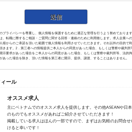
のプライバシーを尊重し、個人情報を保護するために適正な管理を行うよう努めております。
は、転職に際するご相談・ご質問に関する回答・連絡のために利用致します。求人企業へ
人様からのご承諾を頂いた範囲で個人情報を利用させていただきます。それ以外の目的で
頂きます。2．第三者への情報提供ご本人からの同意があった場合、もしくは警察や裁判所
開示要求があった場合をご本人からの同意があった場合、もしくは警察や裁判所等、法的
があった場合を除き、頂いた情報を第三者に開示、提供、譲渡、することはありません。
フィール
オススメ求人
主にベトナムでのオススメ求人を提供します。その他ASEANや日
のものでもオススメがあればご紹介させていただきます！
掲載している求人はほんの一部ですので、まずはお気軽のお問合せ
けると幸いです！