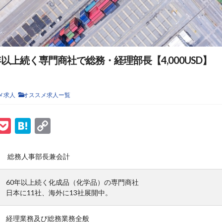
以上続く専門商社で総務・経理部長【4,000USD】
メ求人
オススメ求人ー覧
ook
tter
ine
Pocket
Hatena
Copy
Link
総務人事部長兼会計
60年以上続く化成品（化学品）の専門商社
日本に11社、海外に13社展開中。
経理業務及び総務業務全般