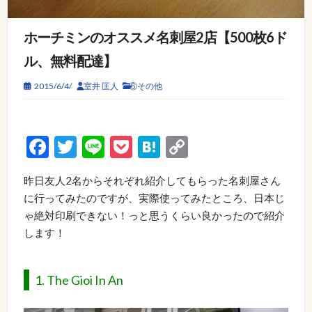
ホーチミンのオススメ名刺屋2店【500枚6ド
ル、無料配達】
2015/6/4/
室井 匡人
⑥その他
Facebook
Twitter
Line
Pocket
Hatena
Copy
Link
昨日友人2名からそれぞれ紹介してもらった名刺屋さん
に行ってみたのですが、実際使ってみたところ、日本じ
ゃ絶対印刷できない！っと思うくらい良かったので紹介
します！
1. The Gioi In An