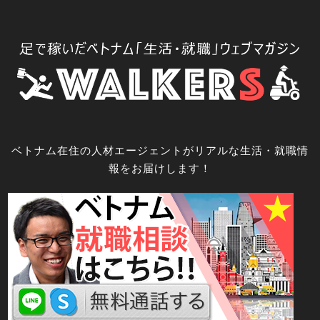
コ
ン
テ
ン
ツ
へ
ス
キ
ベトナム在住の人材エージェントがリアルな生活・就職情
ッ
報をお届けします！
プ