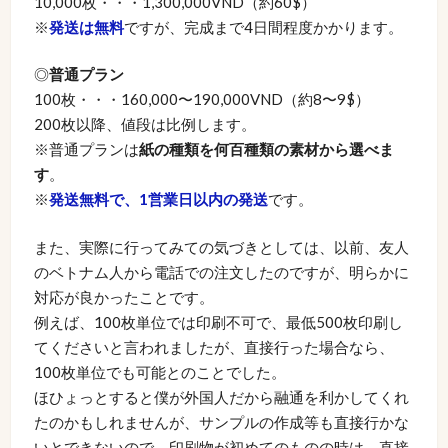
10,000枚・・・1,300,000VND（約60$）
※
発送は無料
ですが、完成まで4日間程度かかります。
◎
普通プラン
100枚・・・160,000〜190,000VND（約8〜9$）
200枚以降、値段は比例します。
※普通プランは
紙の種類を何百種類の素材から選べま
す
。
※
発送無料で、1営業日以内の発送
です。
また、実際に行ってみての気づきとしては、以前、友人
のベトナム人から電話での注文したのですが、明らかに
対応が良かったことです。
例えば、100枚単位では印刷不可で、最低500枚印刷し
てくださいと言われましたが、直接行った場合なら、
100枚単位でも可能とのことでした。
ほひょっとすると僕が外国人だから融通を利かしてくれ
たのかもしれませんが、サンプルの作成等も直接行かな
いとできないので、印刷物が初めてのものの時は、直接