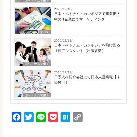
①ベトナムで働く
2025/12/13/
日本・ベトナム・カンボジアで事業拡大
中のIT企業にてマーケティング
すべて
2025/12/13/
日本・ベトナム・カンボジアを飛び回る
社長アシスタント【出張多数】
①ベトナムで働く
2025/12/13/
日系人材紹介会社にて日本人営業職【未
経験可】
①ベトナムで働く
Facebook
Twitter
Line
Pocket
Hatena
Copy
Link