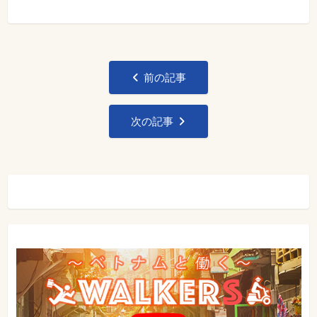
投
前の記事
稿
ナ
次の記事
ビ
ゲ
ー
シ
ョ
ン