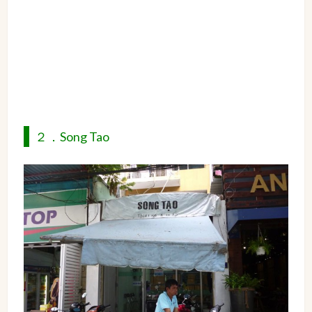
２．Song Tao