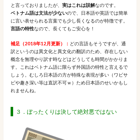
と言っておりましたが、
実はこれは誤解
なのです。
ベトナム語は文法が少ない
ので、日本語や英語では簡単
に言い表せられる言葉でも少し長くなるのが特徴です。
言語の特性
なので、長くてもご安心を！
補足（2018年12月更新）：
どの言語もそうですが、通
訳というのは異文化と異文化の翻訳のため、存在しない
概念を無理やり訳す時などはどうしても時間がかかりま
す。これはベトナム語に限らず外国語の特性と言えるで
しょう。むしろ日本語の方が特殊な表現が多い（ワビサ
ビや趣き深い等は直訳不可ｗ）ため日本語のせいかもし
れませんね。
３．ぼったくりは決して絶対悪ではない