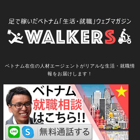
コ
ン
テ
ン
ツ
へ
ス
キ
ベトナム在住の人材エージェントがリアルな生活・就職情
ッ
報をお届けします！
プ