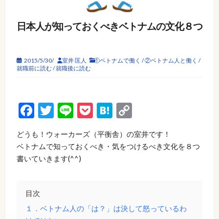
日本人が知っておくべきベトナムの文化８つ
2015/5/30/
室井 匡人
①ベトナムで働く
/
②ベトナム人と働く
/
就職前に読む
/
就職後に読む
Facebook
Twitter
Line
Pocket
Hatena
Copy
Link
どうも！ウォーカーズ（平衡舎）の室井です！
ベトナムで知っておくべき・気をつけるべき文化を８つ
書いていきます(^^)
目次
１．ベトナム人の「は？」は決して怒っているわ