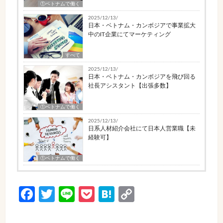
①ベトナムで働く
2025/12/13/
日本・ベトナム・カンボジアで事業拡大
中のIT企業にてマーケティング
すべて
2025/12/13/
日本・ベトナム・カンボジアを飛び回る
社長アシスタント【出張多数】
①ベトナムで働く
2025/12/13/
日系人材紹介会社にて日本人営業職【未
経験可】
①ベトナムで働く
Facebook
Twitter
Line
Pocket
Hatena
Copy
Link