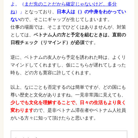
よ。（
まだ先のことだから確定じゃないけど、多分
ね
）」
となっており、
日本人は（）の中身をわかってい
ない
ので、そこにギャップが生じてしまいます。
仕事の場面では、そこまでひどくはありませんが、対策
としては、
ベトナム人の方と予定を組むときは、直前の
日程チェック（リマインド）が必須
です。
逆に、ベトナムの友人から予定を誘われた時は、よくリ
マインドしてくれますし、仮にこちらが遅れてしまった
時も、どの方も寛容に許してくれます。
以上、なにごとも否定するのは簡単ですが、どの国にも
尊い歴史と文化がありますね。一見非常識に見えても、
少しでも文化を理解することで、日々の生活もより良く
変わります
ので、是非ベトナム滞在者やベトナム人社員
がいる方々に知って頂けたらと思います。