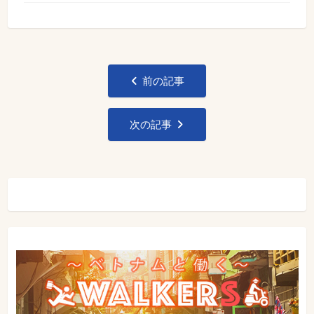
投
前の記事
稿
ナ
次の記事
ビ
ゲ
ー
シ
ョ
ン