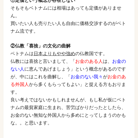
①定価という概念が存在しない
そもそもベトナムには相場はあっても定価がありませ
ん。
買いたい人も売りたい人も自由に価格交渉するのがベト
ナム流です。
②仏教「喜捨」の文化の曲解
ベトナムは
日本よりもやや強め
の仏教国です。
仏教には喜捨と言いまして、「
お金のある人
は、
お金の
ない人
に恵んであげましょう」という概念があるのです
が、中にはこれを曲解し、「
お金のない我々
が
お金のあ
る外国人
から多くもらってもよい」と捉える方もおりま
す。
良い考えではないかもしれませんが、もし私が仮にベト
ナムの最貧家庭に生まれ、苦労ばかりだったとしたら、
お金のない無知な外国人から多めにとってしまうのかも
な。。と思います。