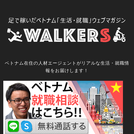
コ
ン
テ
ン
ツ
へ
ス
キ
ベトナム在住の人材エージェントがリアルな生活・就職情
ッ
報をお届けします！
プ