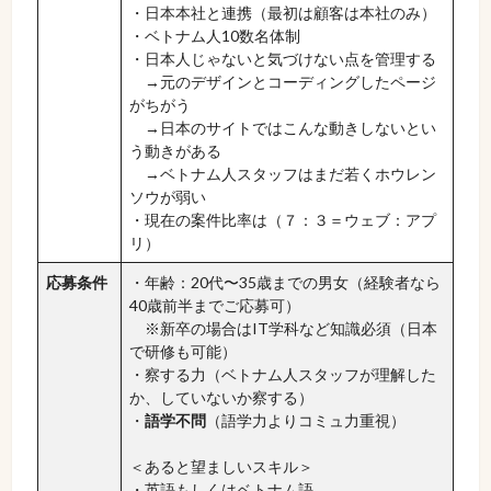
・日本本社と連携（最初は顧客は本社のみ）
・ベトナム人10数名体制
・日本人じゃないと気づけない点を管理する
→元のデザインとコーディングしたページ
がちがう
→日本のサイトではこんな動きしないとい
う動きがある
→ベトナム人スタッフはまだ若くホウレン
ソウが弱い
・現在の案件比率は（７：３＝ウェブ：アプ
リ）
応募条件
・年齢：20代〜35歳までの男女（経験者なら
40歳前半までご応募可）
※新卒の場合はIT学科など知識必須（日本
で研修も可能）
・察する力（ベトナム人スタッフが理解した
か、していないか察する）
・
語学不問
（語学力よりコミュ力重視）
＜あると望ましいスキル＞
・英語もしくはベトナム語