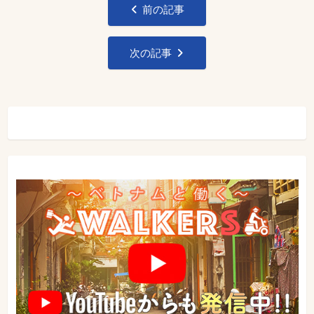
前の記事
稿
ナ
次の記事
ビ
ゲ
ー
シ
ョ
ン