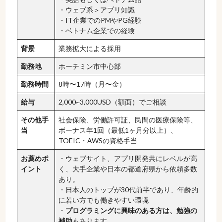
・ウェブ系＞アプリ知識
・IT企業でのPMやPG経験
・ベトナム企業での経験
背景
業務拡大による採用
勤務地
ホーチミン市中心部
勤務時間
8時〜17時（月〜金）
給与
2,000~3,000USD（額面）でご相談
その他手
社会保険、労働許可証、民間の医療保険等、
当
ボーナス年1回（最低1ヶ月分以上）、
TOEIC・AWSの資格手当
お薦めポ
・ウェブサイト、アプリ開発共にレベルが高
イント
く、大手企業や日本の都道府県から依頼多数
あり。
・日本人のトップが30代前半であり、年齢的
に若い方でも働きやすい環境
・
プログラミングに興味のある方は、勉強の
補助
もあります。