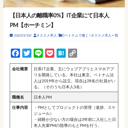
【日本人の離職率0%】IT企業にて日本人
PM【ホーチミン】
2023/3/10/
オススメ求人
①ベトナムで働く
/
オススメ求人ー覧
Facebook
Twitter
Line
Pocket
Hatena
Copy
Link
会社概要
日系IT企業。主にウェブアプリとスマホアプ
リを開発している。本社は東京。ベトナム法
人は2019年から設立。現在は28名の社員がい
る。（そのうち日本人3名）
職種名
日本人PM
仕事内容
・PMとしてプロジェクトの管理（進捗、スケ
ジュール）
・経験が少ない方の場合は3年前に入社した日
本人先輩PMの指導のもとPMを行う。