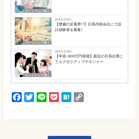
①ベトナムで働く
2025/2/25/
【脅威の定着率!!】日系内装会社にて設
計経験者を募集!
①ベトナムで働く
2025/2/20/
【年収~800万円前後】新設の日系企業に
てエグゼクティブマネジャー
①ベトナムで働く
Facebook
Twitter
Line
Pocket
Hatena
Copy
Link
投