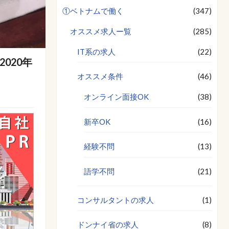
①ベトナムで働く
(347)
オススメ求人ー覧
(285)
IT系の求人
(22)
020年
オススメ条件
(46)
オンライン面接OK
(38)
新卒OK
(16)
経験不問
(13)
語学不問
(21)
コンサルタントの求人
(1)
ドンナイ省の求人
(8)