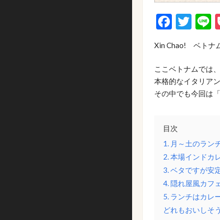
Faceb
Twi
L
Xin Chao! ベ
ここベトナムでは
本格的なイタリア
その中でも今回は
目次
1. 月～土のランチ
2. 本場インドカレ
3. ベタですが
4. 隠れ屋風カフェ
5. ランチはカ
どれもおいしそ