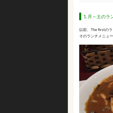
1. 月～土のラ
以前、The fir
そのランチメニュ