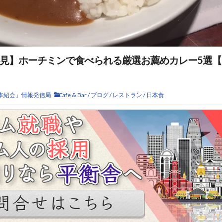
見】ホーチミンで食べられる厳選お薦めカレー5選【2
本紹会」情報発信局
Cafe & Bar
/
ブログ
/
レストラン
/
日本食