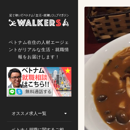
コ
ン
テ
ン
ツ
へ
ベトナム在住の人材エージェ
ス
ントがリアルな生活・就職情
キ
報をお届けします！
ッ
プ
オススメ求人ー覧
ベトナム就職に関するご相