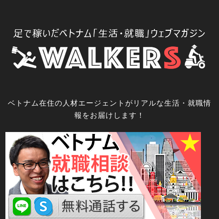
コ
ン
テ
ン
ツ
へ
ス
キ
ベトナム在住の人材エージェントがリアルな生活・就職情
ッ
報をお届けします！
プ