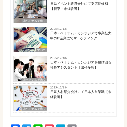
日系イベント設営会社にて支店長候補
【新卒・未経験可】
①ベトナムで働く
2025/12/13/
日本・ベトナム・カンボジアで事業拡大
中のIT企業にてマーケティング
すべて
2025/12/13/
日本・ベトナム・カンボジアを飛び回る
社長アシスタント【出張多数】
①ベトナムで働く
2025/12/13/
日系人材紹介会社にて日本人営業職【未
経験可】
①ベトナムで働く