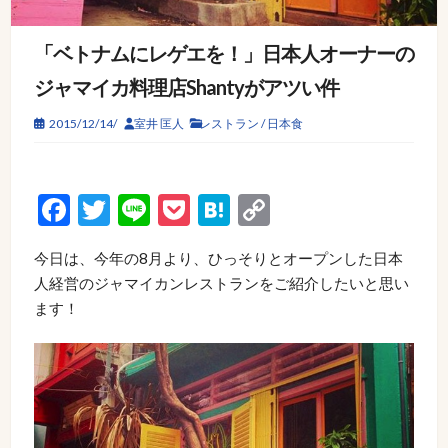
「ベトナムにレゲエを！」日本人オーナーの
ジャマイカ料理店Shantyがアツい件
2015/12/14/
室井 匡人
レストラン
/
日本食
Facebook
Twitter
Line
Pocket
Hatena
Copy
Link
今日は、今年の8月より、ひっそりとオープンした日本
人経営のジャマイカンレストランをご紹介したいと思い
ます！