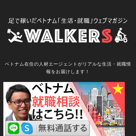
コ
ン
テ
ン
ツ
へ
ス
キ
ベトナム在住の人材エージェントがリアルな生活・就職情
ッ
報をお届けします！
プ