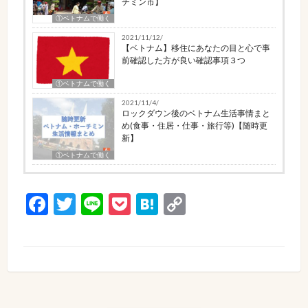
チミン市】
①ベトナムで働く
2021/11/12/
【ベトナム】移住にあなたの目と心で事
前確認した方が良い確認事項３つ
①ベトナムで働く
2021/11/4/
ロックダウン後のベトナム生活事情まと
め(食事・住居・仕事・旅行等)【随時更
新】
①ベトナムで働く
Facebook
Twitter
Line
Pocket
Hatena
Copy
Link