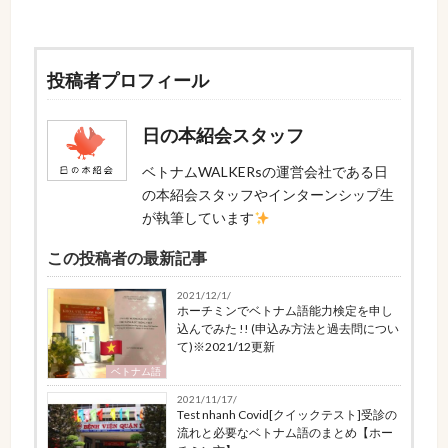
投稿者プロフィール
日の本紹会スタッフ
ベトナムWALKERsの運営会社である日
の本紹会スタッフやインターンシップ生
が執筆しています
この投稿者の最新記事
2021/12/1/
ホーチミンでベトナム語能力検定を申し
込んでみた !! (申込み方法と過去問につい
て)※2021/12更新
ベトナム語
2021/11/17/
Test nhanh Covid[クイックテスト]受診の
流れと必要なベトナム語のまとめ【ホー