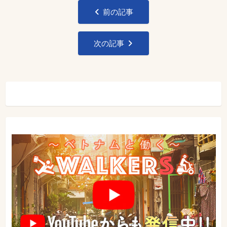
投
前の記事
稿
ナ
次の記事
ビ
ゲ
ー
シ
ョ
ン