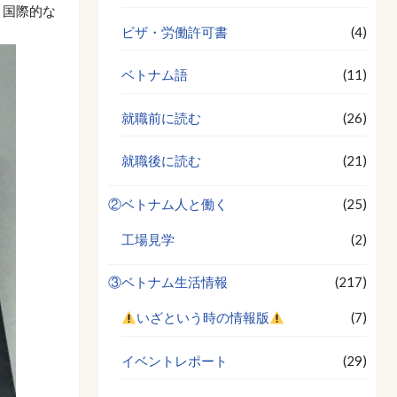
。国際的な
ビザ・労働許可書
(4)
ベトナム語
(11)
就職前に読む
(26)
就職後に読む
(21)
②ベトナム人と働く
(25)
工場見学
(2)
③ベトナム生活情報
(217)
いざという時の情報版
(7)
イベントレポート
(29)