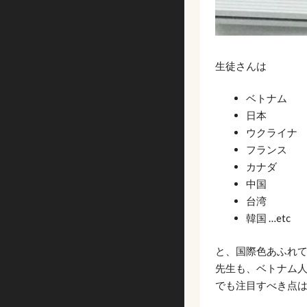
生徒さんは
ベトナム
日本
ウクライナ
フランス
カナダ
中国
台湾
韓国 …etc
と、国際色あふれて
先生も、ベトナム
でも注目すべき点