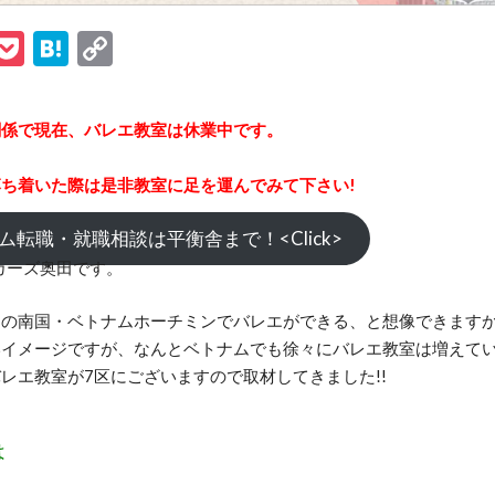
ook
tter
ine
Pocket
Hatena
Copy
Link
関係で現在、バレエ教室は休業中です。
ち着いた際は是非教室に足を運んでみて下さい!
トナム転職・就職相談は平衡舎まで！<Click>
カーズ奥田です。
の南国・ベトナムホーチミンでバレエができる、と想像できますか
イメージですが、なんとベトナムでも徐々にバレエ教室は増えてい
レエ教室が7区にございますので取材してきました!!
は