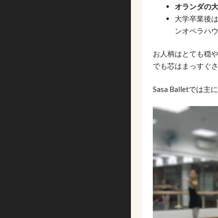
オランダの
大学卒業後は
ンオペラハウ
お人柄はとても穏
でも芯はまっすぐさ
Sasa Balletでは主に