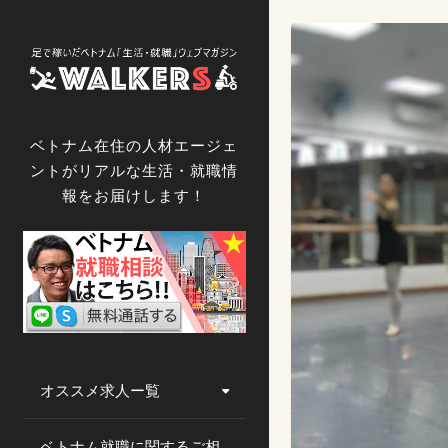
コ
ン
テ
ン
ツ
へ
ベトナム在住の人材エージェ
ス
ントがリアルな生活・就職情
キ
報をお届けします！
ッ
プ
オススメ求人ー覧
ベトナム就職に関するご相