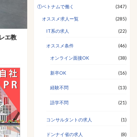
①ベトナムで働く
(347)
オススメ求人ー覧
(285)
IT系の求人
(22)
レエ教
オススメ条件
(46)
オンライン面接OK
(38)
新卒OK
(16)
経験不問
(13)
語学不問
(21)
コンサルタントの求人
(1)
ドンナイ省の求人
(8)