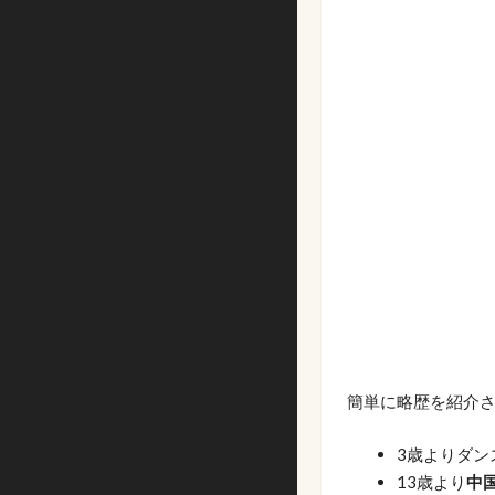
簡単に略歴を紹介させ
3歳よりダン
13歳より
中