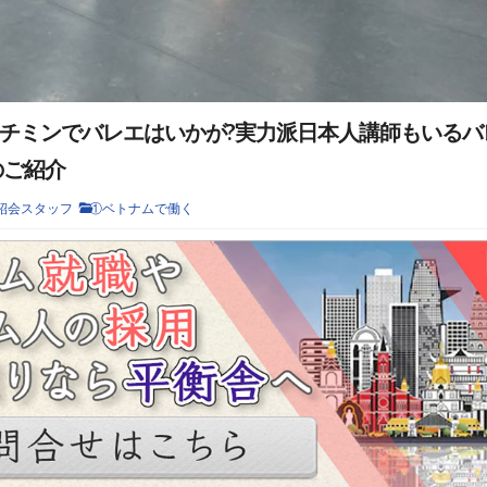
チミンでバレエはいかが?実力派日本人講師もいるバ
t]のご紹介
紹会スタッフ
①ベトナムで働く