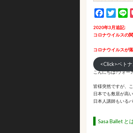
Faceb
Twi
L
2020年3月追記:
コロナウイルスの
コロナウイルスが落
<Click>ベ
こんにちは!ウォー
皆様突然ですが、こ
日本でも敷居が高い
日本人講師もいるバ
Sasa Ballet と