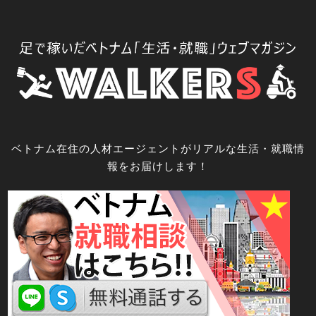
コ
ン
テ
ン
ツ
へ
ス
キ
ベトナム在住の人材エージェントがリアルな生活・就職情
ッ
報をお届けします！
プ