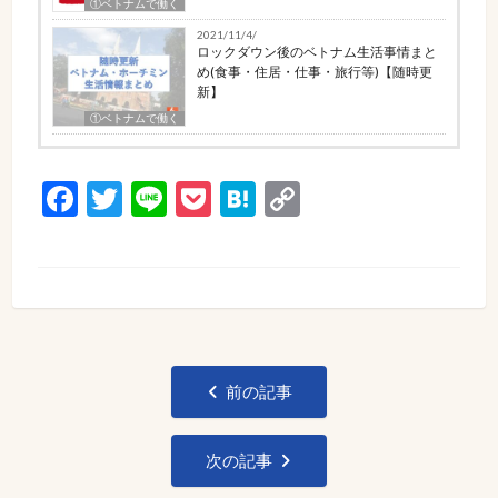
①ベトナムで働く
2021/11/4/
ロックダウン後のベトナム生活事情まと
め(食事・住居・仕事・旅行等)【随時更
新】
①ベトナムで働く
Facebook
Twitter
Line
Pocket
Hatena
Copy
Link
投
前の記事
稿
ナ
次の記事
ビ