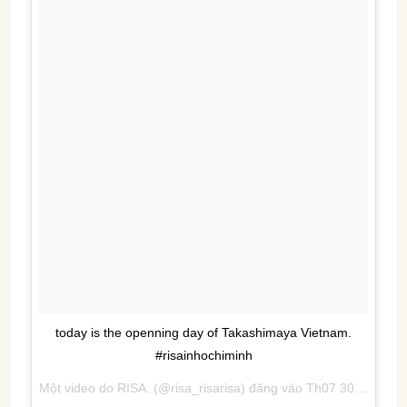
today is the openning day of Takashimaya Vietnam.
#risainhochiminh
Một video do RISA. (@risa_risarisa) đăng vào
Th07 30, 2016 lúc 4:23am PDT