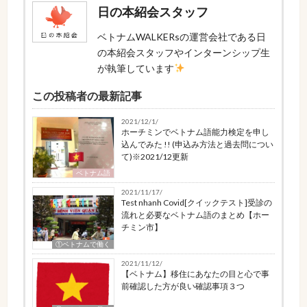
日の本紹会スタッフ
ベトナムWALKERsの運営会社である日
の本紹会スタッフやインターンシップ生
が執筆しています
この投稿者の最新記事
2021/12/1/
ホーチミンでベトナム語能力検定を申し
込んでみた !! (申込み方法と過去問につい
て)※2021/12更新
ベトナム語
2021/11/17/
Test nhanh Covid[クイックテスト]受診の
流れと必要なベトナム語のまとめ【ホー
チミン市】
①ベトナムで働く
2021/11/12/
【ベトナム】移住にあなたの目と心で事
前確認した方が良い確認事項３つ