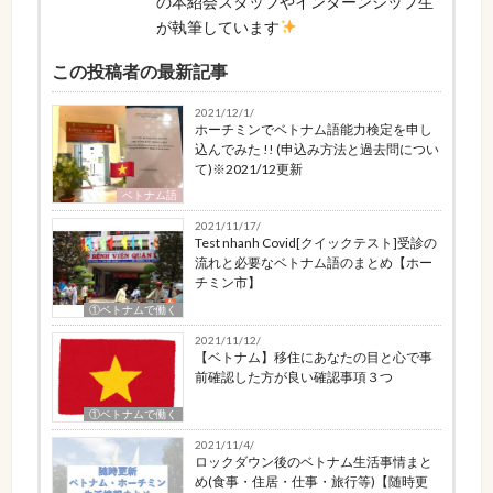
の本紹会スタッフやインターンシップ生
が執筆しています
この投稿者の最新記事
2021/12/1/
ホーチミンでベトナム語能力検定を申し
込んでみた !! (申込み方法と過去問につい
て)※2021/12更新
ベトナム語
2021/11/17/
Test nhanh Covid[クイックテスト]受診の
流れと必要なベトナム語のまとめ【ホー
チミン市】
①ベトナムで働く
2021/11/12/
【ベトナム】移住にあなたの目と心で事
前確認した方が良い確認事項３つ
①ベトナムで働く
2021/11/4/
ロックダウン後のベトナム生活事情まと
め(食事・住居・仕事・旅行等)【随時更