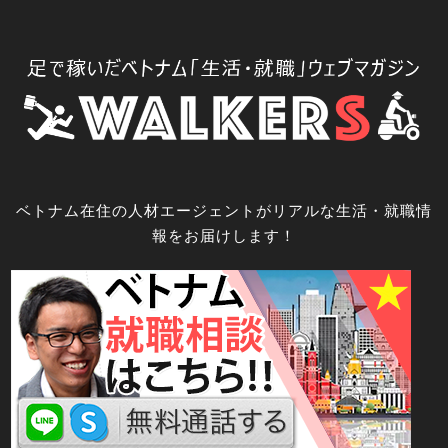
コ
ン
テ
ン
ツ
へ
ス
キ
ベトナム在住の人材エージェントがリアルな生活・就職情
ッ
報をお届けします！
プ