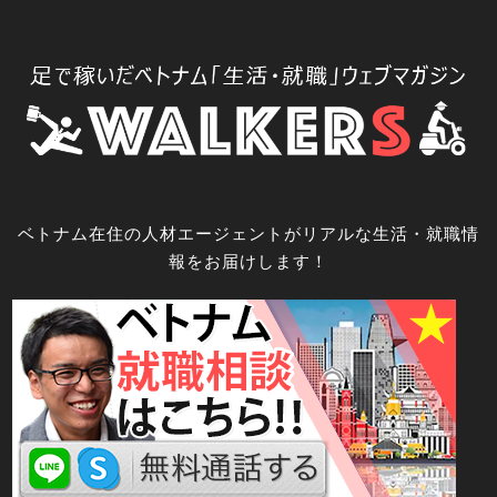
コ
ン
テ
ン
ツ
へ
ス
キ
ベトナム在住の人材エージェントがリアルな生活・就職情
ッ
報をお届けします！
プ