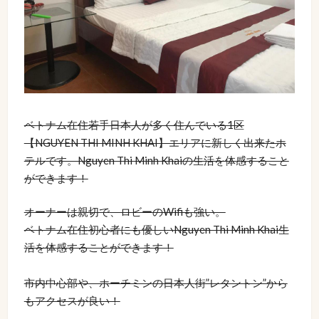
ベトナム在住若手日本人が多く住んでいる1区
【NGUYEN THI MINH KHAI】エリアに新しく出来たホ
テルです。Nguyen Thi Minh Khaiの生活を体感すること
ができます！
オーナーは親切で、ロビーのWifiも強い。
ベトナム在住初心者にも優しいNguyen Thi Minh Khai生
活を体感することができます！
市内中心部や、ホーチミンの日本人街”レタントン”から
もアクセスが良い！