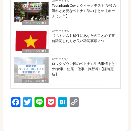
2021/11/17/
Test nhanh Covid[クイックテスト]受診の
流れと必要なベトナム語のまとめ【ホー
チミン市】
①ベトナムで働く
2021/11/12/
【ベトナム】移住にあなたの目と心で事
前確認した方が良い確認事項３つ
①ベトナムで働く
2021/11/4/
ロックダウン後のベトナム生活事情まと
め(食事・住居・仕事・旅行等)【随時更
新】
①ベトナムで働く
Facebook
Twitter
Line
Pocket
Hatena
Copy
Link