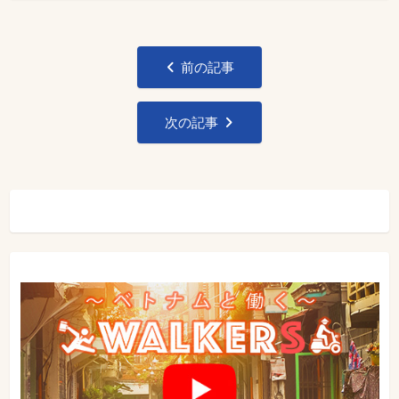
投
前の記事
稿
ナ
次の記事
ビ
ゲ
ー
シ
ョ
ン