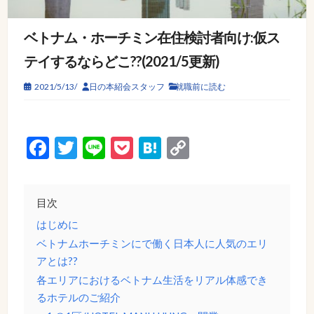
ベトナム・ホーチミン在住検討者向け:仮ス
テイするならどこ??(2021/5更新)
2021/5/13/
日の本紹会スタッフ
就職前に読む
Facebook
Twitter
Line
Pocket
Hatena
Copy
Link
目次
はじめに
ベトナムホーチミンにで働く日本人に人気のエリ
アとは??
各エリアにおけるベトナム生活をリアル体感でき
るホテルのご紹介